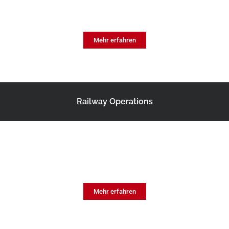
Andere
Mehr erfahren
Railway Operations
Personalvermittlung
z.B. Triebfahrzeugführer, Wagenmeister, u.v.m.
Mehr erfahren