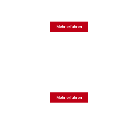
UM
Umweltmanagement
Mehr erfahren
EnMS
Energiemanagement
systeme
Mehr erfahren