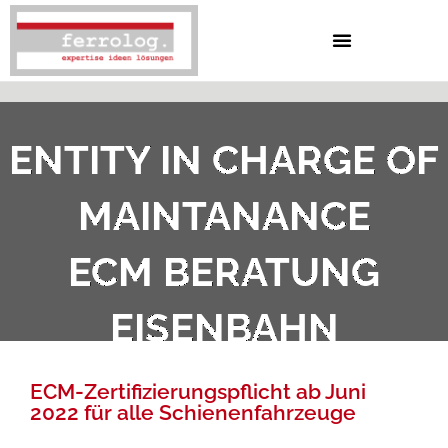
Zum
Inhalt
springen
ENTITY IN CHARGE OF
MAINTANANCE
ECM BERATUNG
EISENBAHN
ECM-Zertifizierungspflicht ab Juni
2022 für alle Schienenfahrzeuge