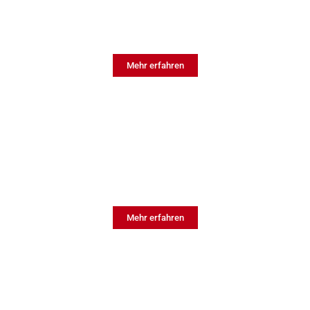
SGA
Sicherheit & Gesundheit bei der Arbeit
Mehr erfahren
QM
Qualitätsmanagement
Mehr erfahren